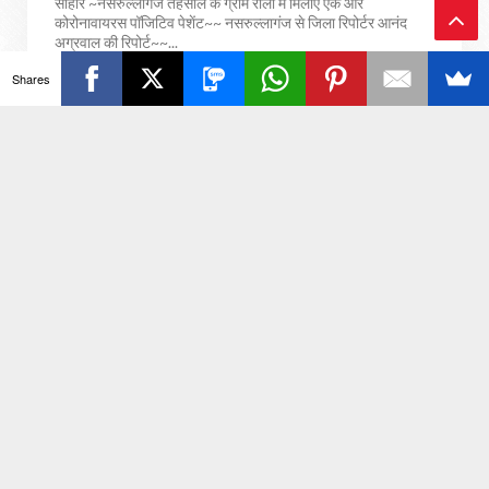
सीहोर ~नसरुल्लागंज तहसील के ग्राम राला में मिलाएं एक और
कोरोनावायरस पॉजिटिव पेशेंट~~ नसरुल्लागंज से जिला रिपोर्टर आनंद
अग्रवाल की रिपोर्ट~~...
Ba
Shares
ck
समाचार
To
dhar
maharashtra
अंतरराष्ट्रीय
To
अपराध
अलीराजपुर
आलिराजपुर
आलीराजपुर
p
इंदौर
उत्तर प्रदेश
उमरिया
ऑटो- गैजेट
कटनी
क्षेत्रीय
खडवा
खंडवा
खण्डवा
खरगोन
खिलेडी
खेल
गुना
छतरपुर
जनसमस्या
जानो और मानो
झाबुआ
झारखण्ड
टीकमगढ़
टेक्नोलॉजी
टेक्नोलोजी
ताज़ा ख़बर
दतिया
दिल्ली
देवास
देश
ध
धार
धार्मिक
नई दिल्ली
नर्मदा पुरम
नर्मदा पुराण
नर्मदापुरम
प
पंजाब
प्रेस कांफ्रेंस
बडवानी
बड़वानी
बड़वानी