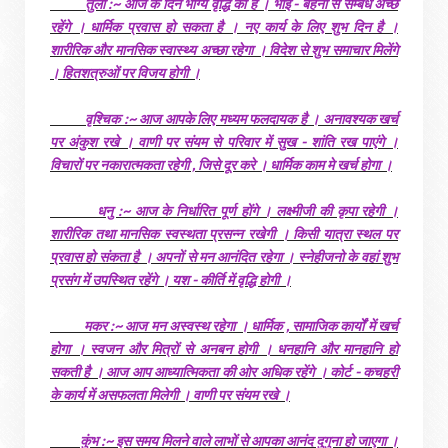
तुला :~ आज के दिन भाग्य वृद्धि का है । भाई - बहनों से सम्बंध अच्छे
रहेंगे । धार्मिक प्रवास हो सकता है । नए कार्य के लिए शुभ दिन है ।
शारीरिक और मानसिक स्वास्थ्य अच्छा रहेगा । विदेश से शुभ समाचार मिलेंगे
। हितशत्रुओं पर विजय होगी ।
वृश्चिक :~ आज आपके लिए मध्यम फलदायक है । अनावश्यक खर्च
पर अंकुश रखे । वाणी पर संयम से परिवार में सुख - शांति रख पाएंगे ।
विचारों पर नकारात्मकता रहेगी , जिसे दूर करे । धार्मिक काम मे खर्च होगा ।
धनु :~ आज के निर्धारित पूर्ण होंगे । लक्ष्मीजी की कृपा रहेगी ।
शारीरिक तथा मानसिक स्वस्थता प्रसन्न रखेगी । किसी यात्रा स्थल पर
प्रवास हो संकता है । अपनों से मन आनंदित रहेगा । स्नेहीजनो के वहां शुभ
प्रसंग में उपस्थित रहेंगे । यश - कीर्ति में वृद्धि होगी ।
मकर :~ आज मन अस्वस्थ रहेगा । धार्मिक , सामाजिक कार्यों में खर्च
होगा । स्वजन और मित्रों से अनबन होगी । धनहानि और मानहानि हो
सकती है । आज आप आध्यात्मिकता की ओर अधिक रहेंगे । कोर्ट - कचहरी
के कार्य में असफलता मिलेगी । वाणी पर संयम रखे ।
कुंभ :~ इस समय मिलने वाले लाभों से आपका आनंद दुगुना हो जाएगा ।