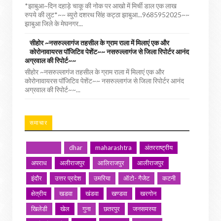
*झाबुआ~दिन दहाड़े चाकू की नोक पर आखो में मिर्ची डाल एक लाख
रुपये की लुट*~~ ब्युरो दशरथ सिंह कट्ठा झाबुआ...9685952025~~
झाबुआ जिले के मेघनगर...
सीहोर ~नसरुल्लागंज तहसील के ग्राम राला में मिलाएं एक और
कोरोनावायरस पॉजिटिव पेशेंट~~ नसरुल्लागंज से जिला रिपोर्टर आनंद
अग्रवाल की रिपोर्ट~~
सीहोर ~नसरुल्लागंज तहसील के ग्राम राला में मिलाएं एक और
कोरोनावायरस पॉजिटिव पेशेंट~~ नसरुल्लागंज से जिला रिपोर्टर आनंद
अग्रवाल की रिपोर्ट~~...
समाचार
dhar
maharashtra
अंतरराष्ट्रीय
अपराध
अलीराजपुर
आलिराजपुर
आलीराजपुर
इंदौर
उत्तर प्रदेश
उमरिया
ऑटो- गैजेट
कटनी
क्षेत्रीय
खडवा
खंडवा
खण्डवा
खरगोन
खिलेडी
खेल
गुना
छतरपुर
जनसमस्या