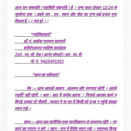
आज धन संक्राति ( षडशिति संक्राति ) है । पुण्य काल दोपहर 12:24 से
सूर्यास्त् तक । इसमे जप , तप , ध्यान और सेवा का पुण्य कई हजार गुना
मिलता है ।। जय हो ।।
*ज्योतिषाचार्य*
डाँ. पं. अशोक नारायण शास्त्री
श्रीमंगलप्रद् ज्योतिष कार्यालय
245 , एम. जी. रोड ( आनंद चौपाटी ) धार , एम. पी.
मो. नं. 9425491351
*आज का राशिफल*
मेष :~ आज आपको थकान , आलस्य और व्यग्रता रहेगी । आपमे
स्फूर्ति नहीं रहेगी । बात - बात में क्रोध आएगा । जिससे आपका कार्य न
बिगडे अथवा तो नौकरी , व्यापार मे या घर में किसी को दुःख न पहुंचे इसका
ध्यान रखे ।
वृषभ :~ आज आप शारीरिक तथा मानसिकरुप से अस्वस्थ रहेंगे । नए
कार्य का प्रारंभ न करे । खान - पान में विशेष ध्यान रखे । स्वास्थ्य बिगड