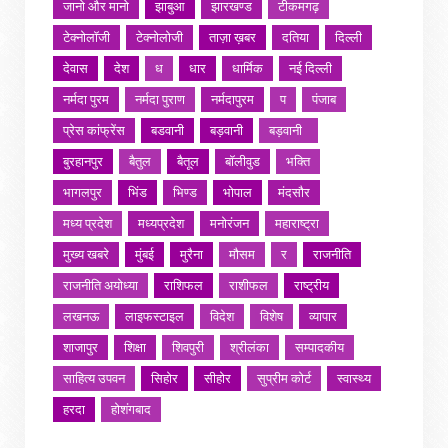
जानो और मानो
झाबुआ
झारखण्ड
टीकमगढ़
टेक्नोलॉजी
टेक्नोलोजी
ताज़ा ख़बर
दतिया
दिल्ली
देवास
देश
ध
धार
धार्मिक
नई दिल्ली
नर्मदा पुरम
नर्मदा पुराण
नर्मदापुरम
प
पंजाब
प्रेस कांफ्रेंस
बडवानी
बड़वानी
बड़वानी
बुरहानपुर
बैतुल
बैतूल
बॉलीवुड
भक्ति
भागलपुर
भिंड
भिण्ड
भोपाल
मंदसौर
मध्य प्रदेश
मध्यप्रदेश
मनोरंजन
महाराष्ट्रा
मुख्य खबरे
मुंबई
मुरैना
मौसम
र
राजनीति
राजनीति अयोध्या
राशिफल
राशीफल
राष्ट्रीय
लखनऊ
लाइफस्टाइल
विदेश
विशेष
व्यापार
शाजापुर
शिक्षा
शिवपुरी
श्रीलंका
सम्पादकीय
साहित्य उपवन
सिहोर
सीहोर
सुप्रीम कोर्ट
स्वास्थ्य
हरदा
होशंगबाद